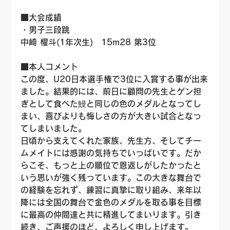
■大会成績
・男子三段跳
中崎 櫂斗(1年次生)　15m28 第3位
■本人コメント
この度、U20日本選手権で3位に入賞する事が出来
ました。結果的には、前日に顧問の先生とゲン担
ぎとして食べた鰻と同じの色のメダルとなってし
まい、喜びよりも悔しさの方が大きい試合となっ
てしまいました。
日頃から支えてくれた家族、先生方、そしてチー
ムメイトには感謝の気持ちでいっぱいです。だか
らこそ、もっと上の順位で恩返しがしたかったと
いう思いが強く残っています。この大きな舞台で
の経験を忘れず、練習に真摯に取り組み、来年以
降には全国の舞台で金色のメダルを取る事を目標
に最高の仲間達と共に精進してまいります。引き
続き、ご声援のほど、よろしく申し上げます。