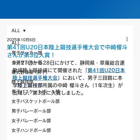
ALL
2025年10月6日
ALL
第41回U20日本陸上競技選手権大会で中崎櫂斗
男子サッカー部
さんが第3位入賞！
女子サッカー部
9月27日から28日にかけて、静岡県・草薙総合運
動場陸上競技場にて開催された「
第41回U20日本
硬式野球部 (男子)
陸上競技選手権大会
」において、男子三段跳に本
陸上競技部
学
陸上競技部
所属の中崎 櫂斗さん（1年次生）が
男子バスケットボール部
出場し、第3位に入賞しました。
女子バスケットボール部
男子バレーボール部
女子バレーボール部
女子ハンドボール部