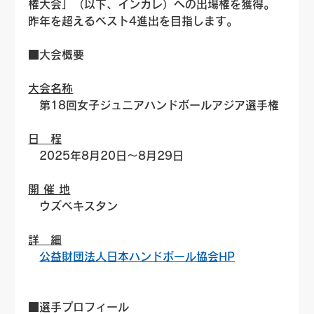
権大会」（以下、インカレ）への出場権を獲得。
昨年を超えるベスト4進出を目指します。
■大会概要
大会名称
　第18回女子ジュニアハンドボールアジア選手権
日　程
　2025年8月20日～8月29日
開 催 地
　ウズベキスタン
詳　細
公益財団法人日本ハンドボール協会HP
■選手プロフィール