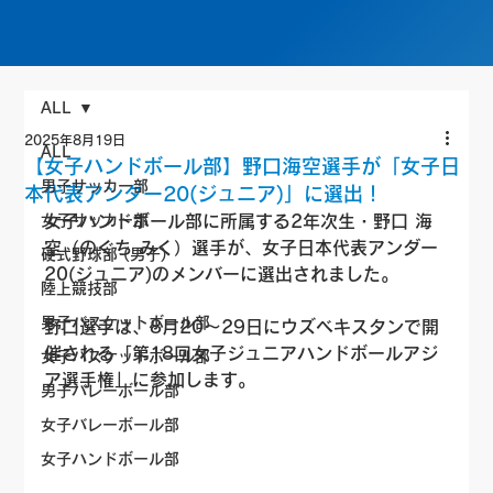
ALL
2025年8月19日
ALL
【女子ハンドボール部】野口海空選手が「女子日
男子サッカー部
本代表アンダー20(ジュニア)」に選出！
女子サッカー部
女子ハンドボール部に所属する2年次生・野口 海
空（のぐち みく）選手が、女子日本代表アンダー
硬式野球部 (男子)
20(ジュニア)のメンバーに選出されました。
陸上競技部
男子バスケットボール部
野口選手は、8月20～29日にウズベキスタンで開
催される「第18回女子ジュニアハンドボールアジ
女子バスケットボール部
ア選手権」に参加します。
男子バレーボール部
女子バレーボール部
女子ハンドボール部