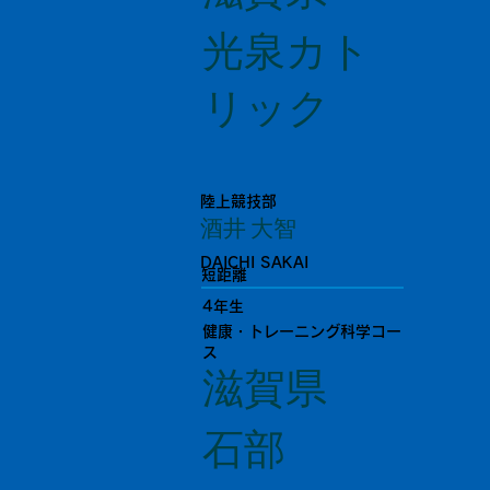
光泉カト
リック
陸上競技部
酒井 大智
DAICHI SAKAI
短距離
4年生
健康・トレーニング科学コー
ス
滋賀県
石部