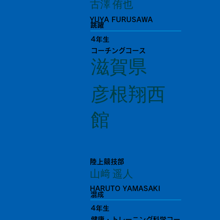
古澤 侑也
YUYA FURUSAWA
跳躍
4年生
コーチングコース
滋賀県
彦根翔西
館
陸上競技部
山﨑 遥人
HARUTO YAMASAKI
混成
4年生
健康・トレーニング科学コー