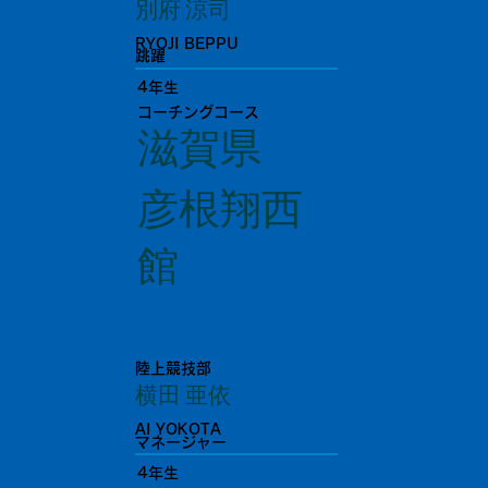
別府 涼司
RYOJI BEPPU
跳躍
4年生
コーチングコース
滋賀県
彦根翔西
館
陸上競技部
横田 亜依
AI YOKOTA
マネージャー
4年生