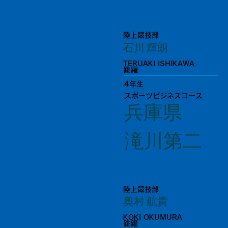
陸上競技部
石川 輝朗
TERUAKI ISHIKAWA
跳躍
4年生
スポーツビジネスコース
兵庫県
滝川第二
陸上競技部
奥村 航貴
KOKI OKUMURA
跳躍