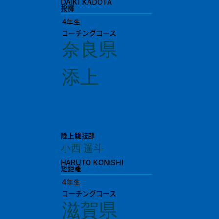
DAIKI KADOTA
投擲
4年生
コーチングコース
奈良県
添上
陸上競技部
小西 遥斗
HARUTO KONISHI
短距離
4年生
コーチングコース
滋賀県