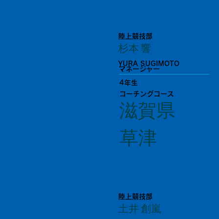
陸上競技部
杉本 響
YURA SUGIMOTO
マネージャー
4年生
コーチングコース
滋賀県
草津
陸上競技部
土井 創嵐