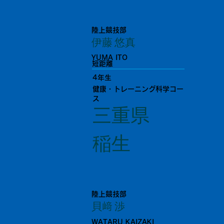
陸上競技部
伊藤 悠真
YUMA ITO
短距離
4年生
健康・トレーニング科学コー
ス
三重県
稲生
陸上競技部
貝﨑 渉
WATARU KAIZAKI