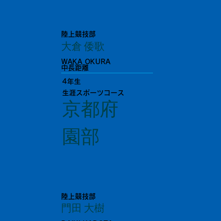
陸上競技部
大倉 倭歌
WAKA OKURA
中長距離
4年生
生涯スポーツコース
京都府
園部
陸上競技部
門田 大樹