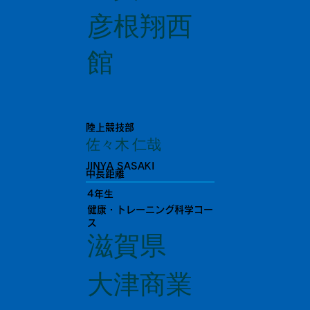
彦根翔西
館
陸上競技部
佐々木 仁哉
JINYA SASAKI
中長距離
4年生
健康・トレーニング科学コー
ス
滋賀県
大津商業