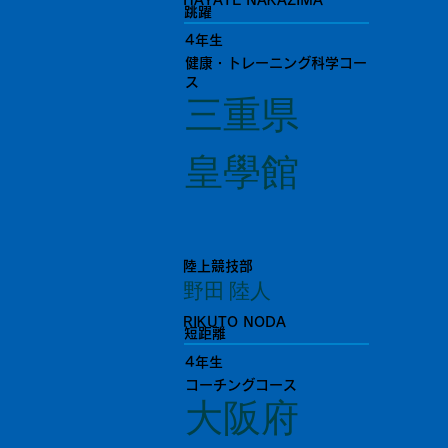
HAYATE NAKAZIMA
跳躍
4年生
健康・トレーニング科学コー
ス
三重県
皇學館
陸上競技部
野田 陸人
RIKUTO NODA
短距離
4年生
コーチングコース
大阪府