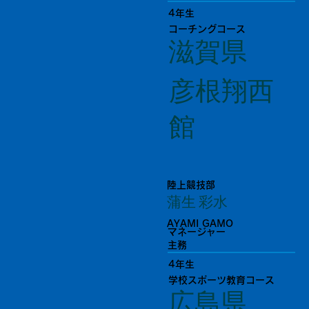
4年生
コーチングコース
滋賀県
彦根翔西
館
陸上競技部
蒲生 彩水
AYAMI GAMO
マネージャー
主務
4年生
学校スポーツ教育コース
広島県