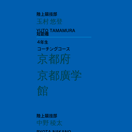
陸上競技部
玉村 悠登
YUTO TAMAMURA
短距離
4年生
コーチングコース
京都府
京都廣学
館
陸上競技部
中野 稜太