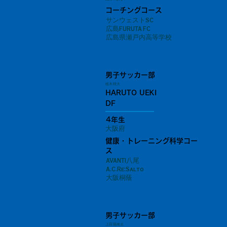
コーチングコース
サンウェストSC
広島FURUTA FC
広島県瀬戸内高等学校
男子サッカー部
植木 晴大
HARUTO UEKI
DF
4年生
大阪府
健康・トレーニング科学コー
ス
AVANTI八尾
A.C.Re:Salto
大阪桐蔭
男子サッカー部
上田 陽南太