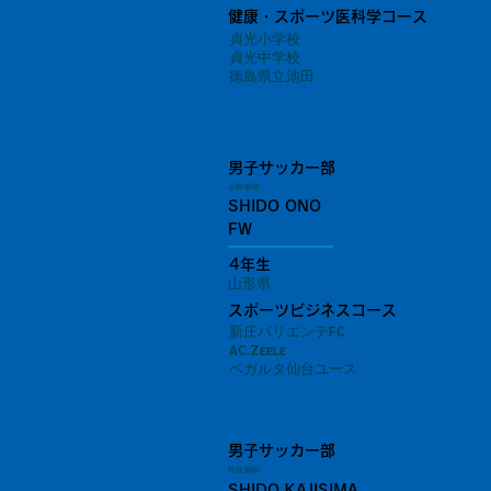
健康・スポーツ医科学コース
貞光小学校
貞光中学校
徳島県立池田
男子サッカー部
小野 獅道
SHIDO ONO
FW
4年生
山形県
スポーツビジネスコース
新庄バリエンテFC
AC.Zeele
ベガルタ仙台ユース
男子サッカー部
梶島 獅桐
SHIDO KAJISIMA