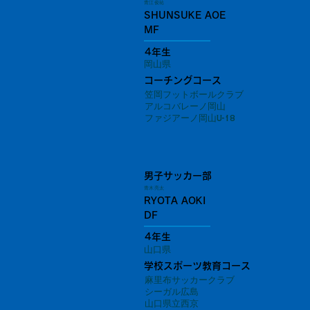
青江 俊祐
SHUNSUKE AOE
MF
4年生
岡山県
コーチングコース
笠岡フットボールクラブ
アルコバレーノ岡山
ファジアーノ岡山U-18
男子サッカー部
青木 亮太
RYOTA AOKI
DF
4年生
山口県
学校スポーツ教育コース
麻里布サッカークラブ
シーガル広島
山口県立西京