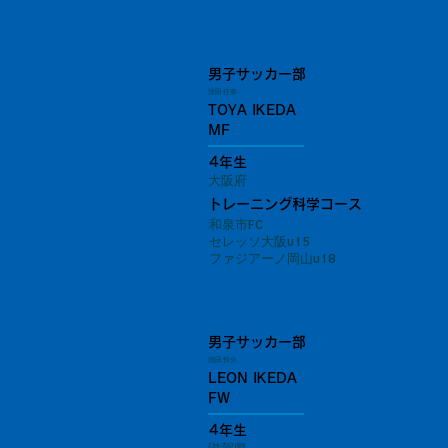
男子サッカー部
池田 任泰
TOYA IKEDA
MF
4年生
大阪府
トレーニング科学コース
和泉市FC
セレッソ大阪u15
ファジアーノ岡山u18
男子サッカー部
池田 怜央
LEON IKEDA
FW
4年生