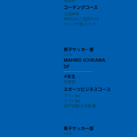
滋賀県
コーチングコース
北里SSS
MIOびわこ滋賀U-15
ガンバ大阪ユース
男子サッカー部
市川 万紘
MAHIRO ICHIKAWA
DF
4年生
兵庫県
スポーツビジネスコース
アリバsc
アリバsc
神戸国際大学附属
男子サッカー部
伊藤 晃希