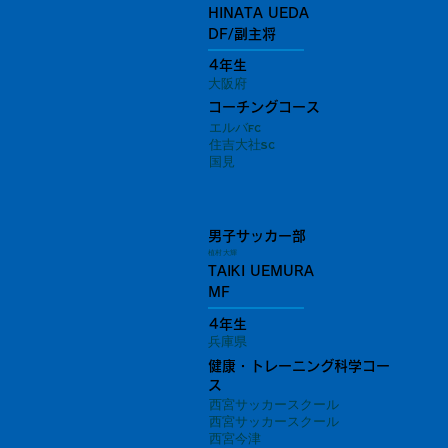
HINATA UEDA
DF/副主将
4年生
大阪府
コーチングコース
エルバfc
住吉大社sc
国見
男子サッカー部
植村 大輝
TAIKI UEMURA
MF
4年生
兵庫県
健康・トレーニング科学コー
ス
西宮サッカースクール
西宮サッカースクール
西宮今津