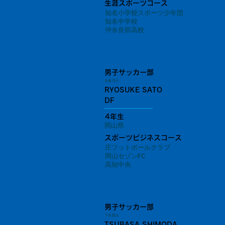
生涯スポーツコース
知名小学校スポーツ少年団
知名中学校
沖永良部高校
男子サッカー部
佐藤 亮介
RYOSUKE SATO
DF
4年生
岡山県
スポーツビジネスコース
庄フットボールクラブ
岡山セゾンFC
高知中央
男子サッカー部
下田 翼大
TSUBASA SHIMODA