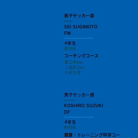
男子サッカー部
杉本 晴生
SEI SUGIMOTO
FW
4年生
新潟県
コーチングコース
直江津sss
上越春日fc
日本文理
男子サッカー部
鈴木 孝志郎
KOSHIRO SUZUKI
DF
4年生
静岡県
健康・トレーニング科学コー