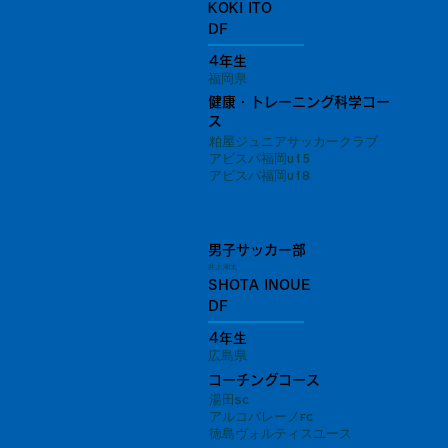
KOKI ITO
DF
4年生
福岡県
健康・トレーニング科学コー
ス
粕屋ジュニアサッカークラブ
アビスパ福岡u15
アビスパ福岡u18
男子サッカー部
井上 湘太
SHOTA INOUE
DF
4年生
広島県
コーチングコース
湯田sc
アルコバレーノfc
徳島ヴォルティスユース