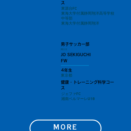
ス
東源台FC
東海大学付属静岡翔洋高等学校
中等部
東海大学付属静岡翔洋
男子サッカー部
関口 丈
JO SEKIGUCHI
FW
4年生
東京都
健康・トレーニング科学コー
ス
ジェファFC
湘南ベルマーレU18
MORE