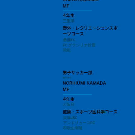
MF
4年生
三重県
野外・レクリエーションスポ
ーツコース
桑部FC
FC グランリオ鈴鹿
飛龍
男子サッカー部
鎌田 典史
NORIHUMI KAMADA
MF
4年生
大阪府
健康・スポーツ医科学コース
貝塚JSC
アンドリュースFC
和歌山南陵