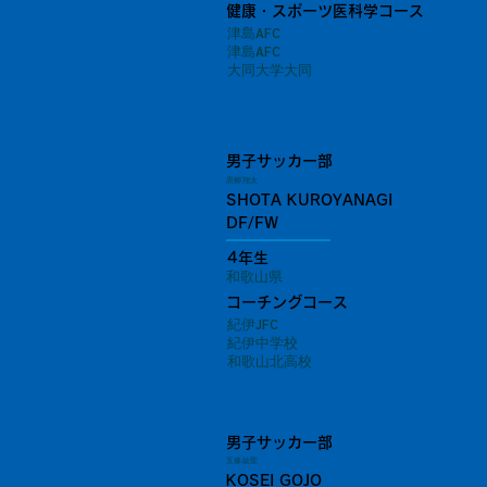
健康・スポーツ医科学コース
津島AFC
津島AFC
大同大学大同
男子サッカー部
黒柳 翔太
SHOTA KUROYANAGI
DF/FW
4年生
和歌山県
コーチングコース
紀伊JFC
紀伊中学校
和歌山北高校
男子サッカー部
五條 紘聖
KOSEI GOJO