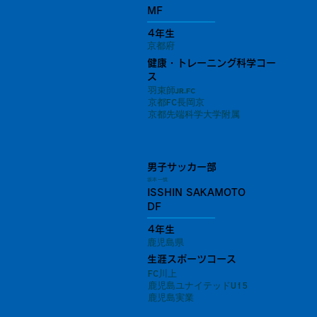
MF
4年生
京都府
健康・トレーニング科学コー
ス
羽束師jr.fc
京都FC長岡京
京都先端科学大学附属
男子サッカー部
坂本 一慎
ISSHIN SAKAMOTO
DF
4年生
鹿児島県
生涯スポーツコース
FC川上
鹿児島ユナイテッドU15
鹿児島実業