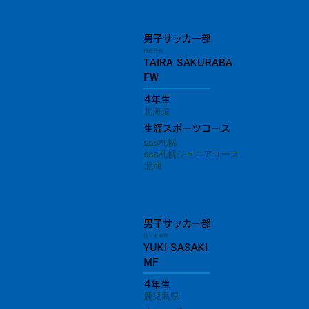
男子サッカー部
桜庭 平良
TAIRA SAKURABA
FW
4年生
北海道
生涯スポーツコース
sss札幌
sss札幌ジュニアユース
北海
男子サッカー部
佐々木 有希
YUKI SASAKI
MF
4年生
鹿児島県