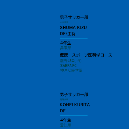
男子サッカー部
木津 周馬
SHUMA KIZU
DF/主将
4年生
兵庫県
健康・スポーツ医科学コース
龍野JSC小宅
ZARPA FC
神戸弘陵学園
男子サッカー部
栗田 康平
KOHEI KURITA
DF
4年生
愛知県