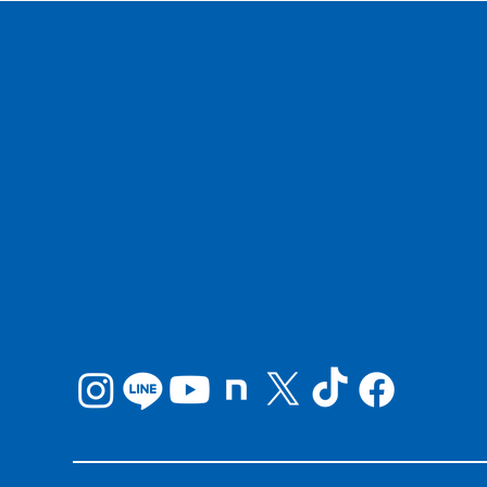
【男子バレーボール部】
【
2026年度 第52回 西日本
20
バレーボール大学男子選手権
バ
大会
大