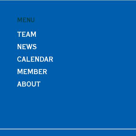
MENU
TEAM
NEWS
男子バレーボール部】
【男子バレーボー
26年度 第52回 西日本
8年度 RIGAVIL CUP 近畿
CALENDAR
レーボール大学男子選手権
6人制バレーボー
MEMBER
会
子選手権大会
ABOUT