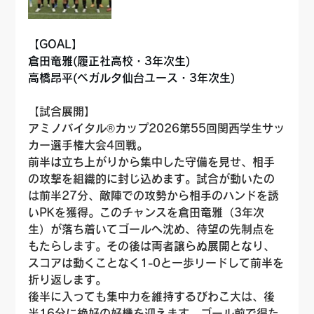
【GOAL】
倉田竜雅(履正社高校・3年次生)
高橋昂平(ベガルタ仙台ユース・3年次生)
【試合展開】
アミノバイタル®カップ2026第55回関西学生サッ
カー選手権大会4回戦。
前半は立ち上がりから集中した守備を見せ、相手
の攻撃を組織的に封じ込めます。試合が動いたの
は前半27分、敵陣での攻勢から相手のハンドを誘
いPKを獲得。このチャンスを倉田竜雅（3年次
生）が落ち着いてゴールへ沈め、待望の先制点を
もたらします。その後は両者譲らぬ展開となり、
スコアは動くことなく1-0と一歩リードして前半を
折り返します。
後半に入っても集中力を維持するびわこ大は、後
半16分に絶好の好機を迎えます。ゴール前で得た