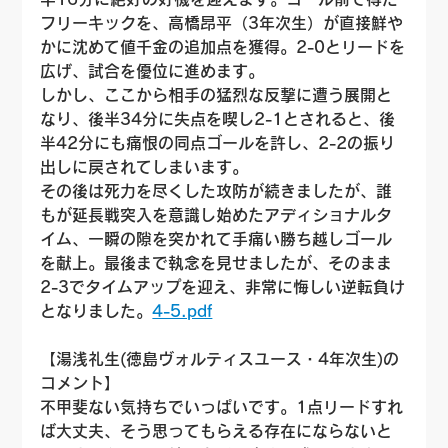
フリーキックを、高橋昂平（3年次生）が直接鮮や
かに沈めて値千金の追加点を獲得。2-0とリードを
広げ、試合を優位に進めます。
しかし、ここから相手の猛烈な反撃に遭う展開と
なり、後半34分に失点を喫し2-1とされると、後
半42分にも痛恨の同点ゴールを許し、2-2の振り
出しに戻されてしまいます。
その後は死力を尽くした攻防が続きましたが、誰
もが延長戦突入を意識し始めたアディショナルタ
イム、一瞬の隙を突かれて手痛い勝ち越しゴール
を献上。最後まで執念を見せましたが、そのまま
2-3でタイムアップを迎え、非常に悔しい逆転負け
となりました。
4-5.pdf
【湯浅礼生(
徳島ヴォルティスユース
・4年次生)の
コメント】
不甲斐ない気持ちでいっぱいです。1点リードすれ
ば大丈夫、そう思ってもらえる存在にならないと