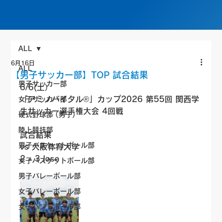
ALL
6月16日
ALL
【男子サッカー部】TOP 試合結果
男子サッカー部
6/6(土）
「アミノバイタル®」カップ2026 第55回 関西学
女子サッカー部
生サッカー選手権大会 4回戦
硬式野球部 (男子)
陸上競技部
試合結果
男子バスケットボール部
vs 大阪体育大学
2 - 3 lose
女子バスケットボール部
男子バレーボール部
女子バレーボール部
女子ハンドボール部