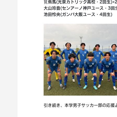
筧侑馬(光泉カトリック高校・2回生)×
大山玲音(センアーノ神戸ユース・3回生
池田怜央(ガンバ大阪ユース・4回生)
引き続き、本学男子サッカー部の応援