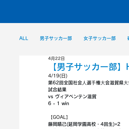
ALL
男子サッカー部
女子サッカー部
4月22日
男子バレーボール部
女子バレーボール部
【男子サッカー部】H
4/19(日)
第62回全国社会⼈選⼿権⼤会滋賀県⼤
試合結果
vs ヴィアベンテン滋賀
6 - 1 win
【GOAL】
藤岡晴己(延岡学園高校・4回生)×2