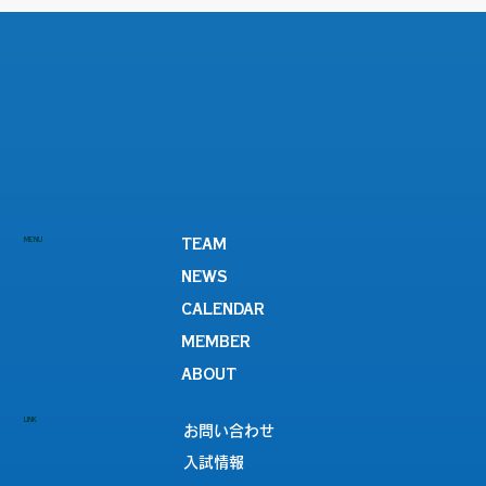
【女子サッカー部】『第55回関西女子サ
MENU
TEAM
ッカー選手権大会兼皇后杯JFA第48回全
NEWS
日本女子サッカー選手権大会滋賀県大会
CALENDAR
決勝』vs SASAYURI FC SHIGA
MEMBER
ABOUT
LINK
お問い合わせ
入試情報