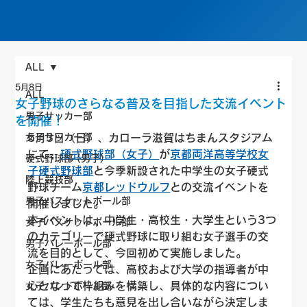
ALL
5月8日
ALL
女子野球のさらなる普及を目指した交流イベント
男子サッカー部
を開催！
女子サッカー部
5月3日（日）、カローラ滋賀はちまんスタジアム
にて、
硬式野球部（女子）
が
京都両洋高等学校女
硬式野球部 (男子)
子硬式野球部
と今季新設された中学生の女子硬式
陸上競技部
野球チーム
京都レッドウルフ
との交流イベントを
男子バスケットボール部
開催しました。
本イベントは、中学生・高校生・大学生という3つ
女子バスケットボール部
のカテゴリーで硬式野球に取り組む女子選手の交
男子バレーボール部
流を目的として、今回初めて実施しました。
女子バレーボール部
企画にあたっては、高校および大学の指導者が中
心となって枠組みを構築し、具体的な内容につい
女子ハンドボール部
ては、学生たちも意見を出し合いながら決定しま