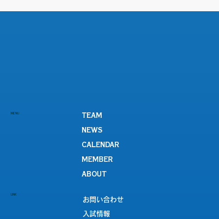
【女子サッカー部】『第55回関西女子サ
MENU
TEAM
ッカー選手権大会兼皇后杯JFA第48回全
NEWS
日本女子サッカー選手権大会滋賀県大会
CALENDAR
決勝』vs SASAYURI FC SHIGA
MEMBER
ABOUT
LINK
お問い合わせ
入試情報