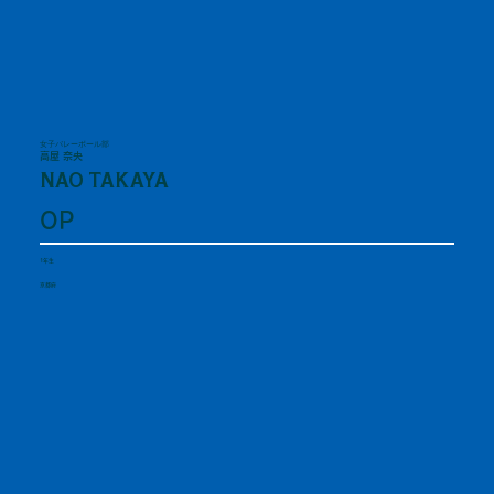
女子バレーボール部
高屋 奈央
NAO TAKAYA
OP
1年生
京都府