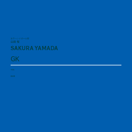
女子ハンドボール部
山田 桜
SAKURA YAMADA
GK
1年生
熊本県