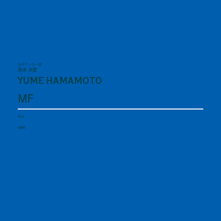
女子サッカー部
浜本 夕愛
YUME HAMAMOTO
MF
2年生
兵庫県