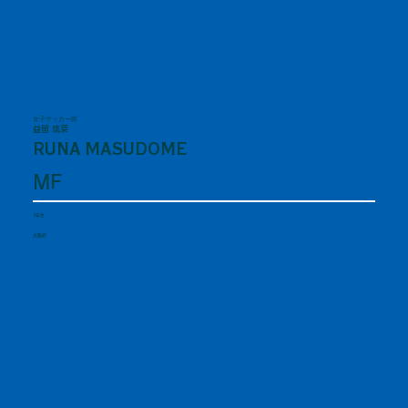
女子サッカー部
益留 琉菜
RUNA MASUDOME
MF
3年生
大阪府