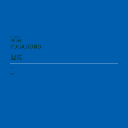
陸上競技部
河野 由雅
YUGA KONO
混成
1年生
京都府