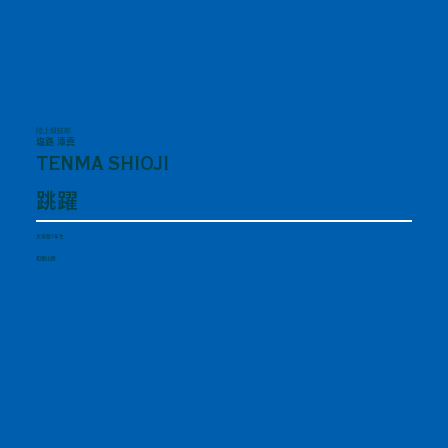
陸上競技部
塩路 添真
TENMA SHIOJI
跳躍
大学院1年生
和歌山県