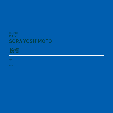
陸上競技部
吉本 空
SORA YOSHIMOTO
投擲
4年生
滋賀県