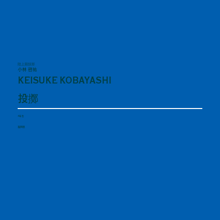
陸上競技部
小林 啓祐
KEISUKE KOBAYASHI
投擲
4年生
福岡県