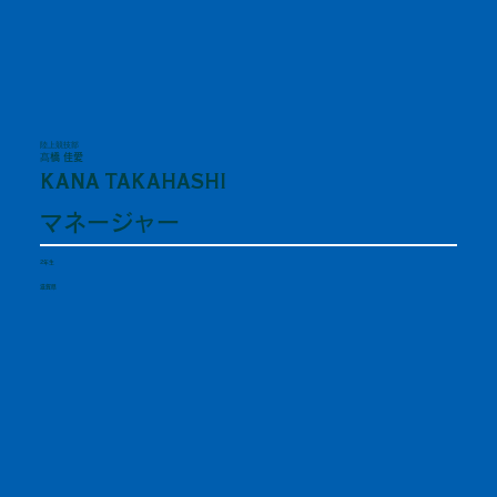
陸上競技部
髙橋 佳愛
KANA TAKAHASHI
マネージャー
2年生
滋賀県