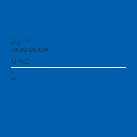
男子バレーボール部
岡田 春
HARU OKADA
リベロ
1年生
滋賀県