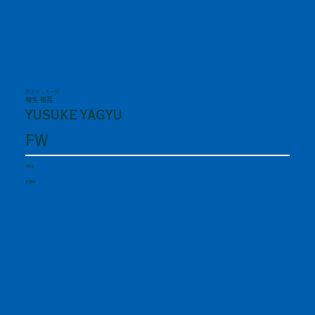
男子サッカー部
柳生 裕亮
YUSUKE YAGYU
FW
3年生
京都府