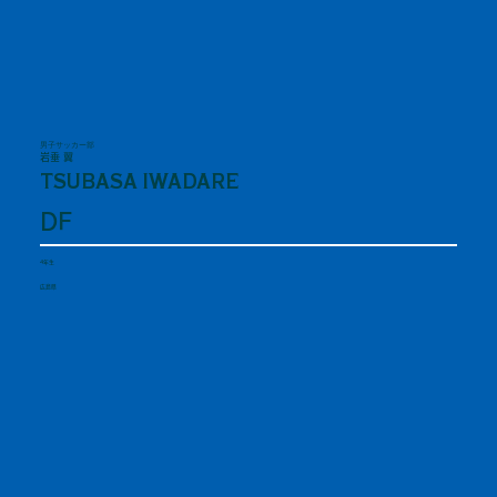
男子サッカー部
岩垂 翼
TSUBASA IWADARE
DF
4年生
広島県