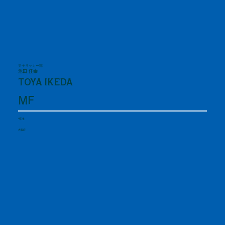
男子サッカー部
池田 任泰
TOYA IKEDA
MF
4年生
大阪府