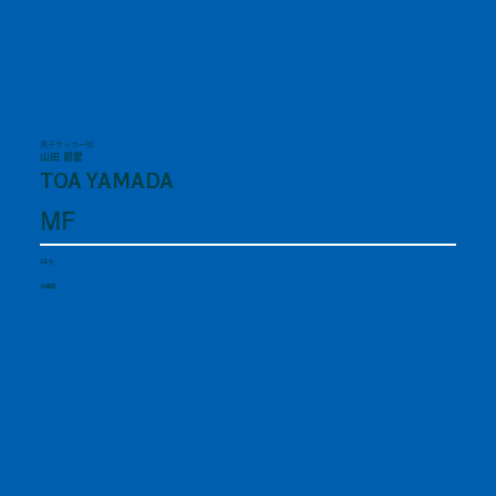
男子サッカー部
山田 都愛
TOA YAMADA
MF
2年生
沖縄県