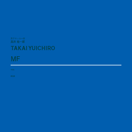
男子サッカー部
高井 裕一郎
TAKAI YUICHIRO
MF
1年生
愛知県