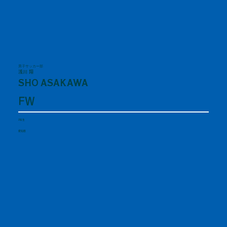
男子サッカー部
浅川 翔
SHO ASAKAWA
FW
2年生
愛知県