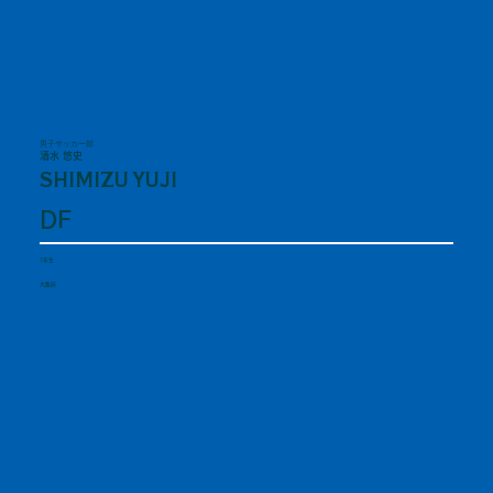
男子サッカー部
清水 悠史
SHIMIZU YUJI
DF
1年生
大阪府