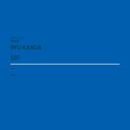
男子サッカー部
神田 龍
RYU KANDA
MF
1年生
愛知県