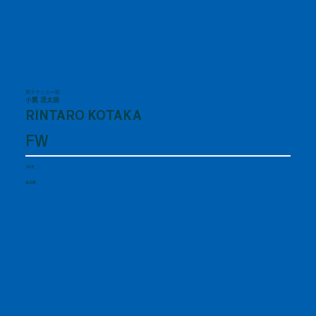
男子サッカー部
小鷹 凛太朗
RINTARO KOTAKA
FW
1年生
埼玉県