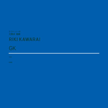
男子サッカー部
河原井 俐輝
RIKI KAWARAI
GK
1年生
茨城県