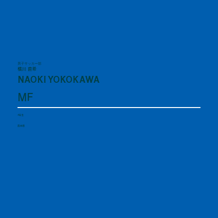
男子サッカー部
横川 直希
NAOKI YOKOKAWA
MF
4年生
熊本県