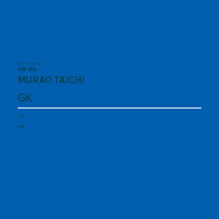
男子サッカー部
村尾 泰知
MURAO TAICHI
GK
1年生
兵庫県