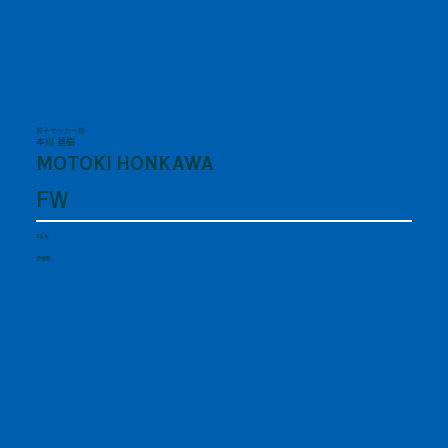
男子サッカー部
本川 基樹
MOTOKI HONKAWA
FW
2年生
島根県