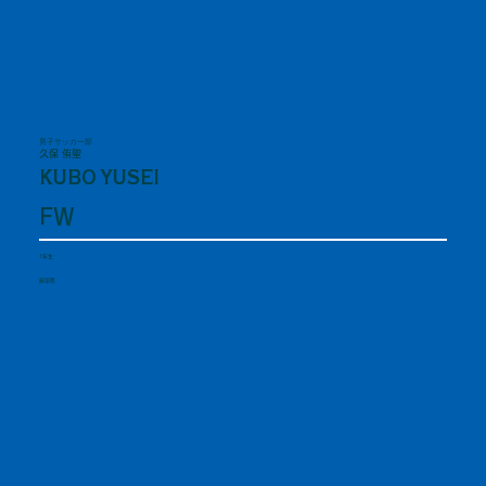
男子サッカー部
久保 侑聖
KUBO YUSEI
FW
1年生
岐阜県