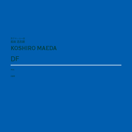
男子サッカー部
前田 浩志朗
KOSHIRO MAEDA
DF
3年生
兵庫県