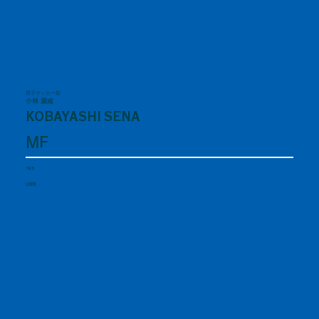
男子サッカー部
小林 瀬成
KOBAYASHI SENA
MF
1年生
山梨県