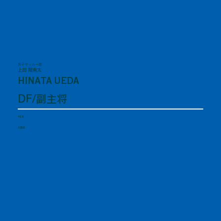
男子サッカー部
上田 陽南太
HINATA UEDA
DF/副主将
4年生
大阪府