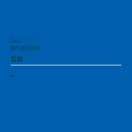
男子バスケットボール部
小野秀二
SYUZI ONO
監督
秋田県