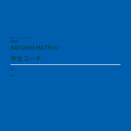
男子バスケットボール部
松尾怜
SATOSHI MATSUO
学生コーチ
1年生
兵庫県