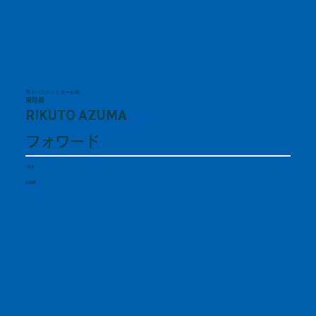
男子バスケットボール部
東陸都
RIKUTO AZUMA
フォワード
1年生
兵庫県