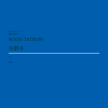
硬式野球部（男子）
辰巳 煌大
KODAI TATSUMI
外野手
1年生
滋賀県