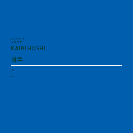
硬式野球部（男子）
保司 快吏
KAIRI HOSHI
投手
1年生
京都府