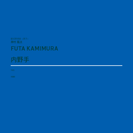
硬式野球部（男子）
神村 風汰
FUTA KAMIMURA
内野手
1年生
京都府