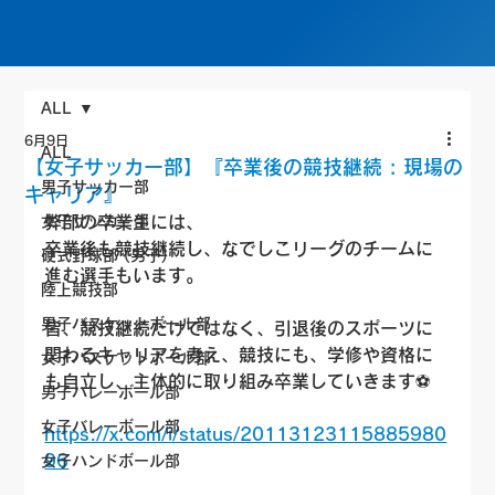
ALL
6月9日
ALL
【女子サッカー部】『卒業後の競技継続 : 現場の
男子サッカー部
キャリア』
女子サッカー部
弊部の卒業生には、
卒業後も競技継続し、なでしこリーグのチームに
硬式野球部 (男子)
進む選手もいます。
陸上競技部
男子バスケットボール部
皆、競技継続だけではなく、引退後のスポーツに
関わるキャリアを考え、競技にも、学修や資格に
女子バスケットボール部
も自立し、主体的に取り組み卒業していきます⚽
男子バレーボール部
女子バレーボール部
https://x.com/i/status/20113123115885980
96
女子ハンドボール部