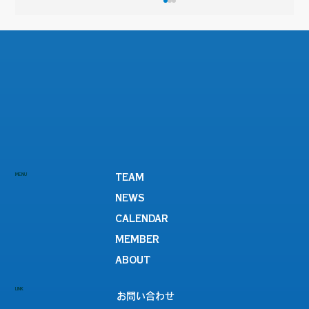
【女子サッカー部】『第55回関西女子サ
MENU
TEAM
ッカー選手権大会兼皇后杯JFA第48回全
NEWS
日本女子サッカー選手権大会滋賀県大会
CALENDAR
準決勝』
MEMBER
ABOUT
LINK
お問い合わせ